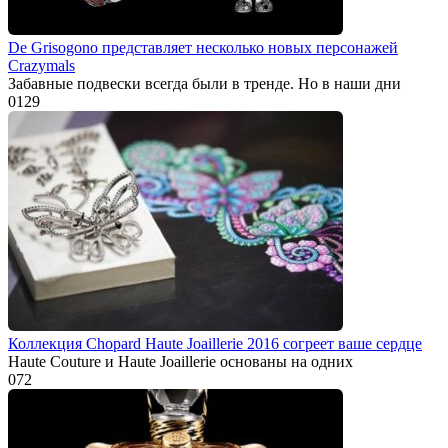
De Grisogono представляет несколько новых персонажей
Crazymals
Забавные подвески всегда были в тренде. Но в наши дни
0
129
Коллекция Chopard Haute Joaillerie 2016 согреет ваше сердце
Haute Couture и Haute Joaillerie основаны на одних
0
72