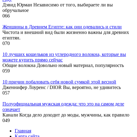
Дэвид Юрман Независимо от того, выбираете ли вы
обручальное
0
66
Женщины в Древнем Египте: как они одевались и стили
Чистота и внешний вид были жизненно важны для древних
египтян.
0
70
10 лучших кошельков из углеродного волокна, которые вы
можете купить прямо сейчас
Общие волокна Довольно новый материал, популярность
0
59
10 причин побаловать себя новой сумкой этой весной
Дженнифер Лоуренс / DIOR Вы, вероятно, не удивитесь
0
57
Полуофициальная мужская одежда: что это на самом деле
означает
Канали Когда дело доходит до моды, мужчины, как правило
0
49
Главная
Карта сайта