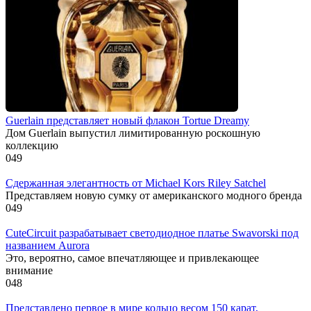
Guerlain представляет новый флакон Tortue Dreamy
Дом Guerlain выпустил лимитированную роскошную
коллекцию
0
49
Сдержанная элегантность от Michael Kors Riley Satchel
Представляем новую сумку от американского модного бренда
0
49
CuteCircuit разрабатывает светодиодное платье Swavorski под
названием Aurora
Это, вероятно, самое впечатляющее и привлекающее
внимание
0
48
Представлено первое в мире кольцо весом 150 карат,