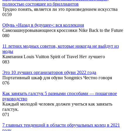
полностью состоящее из бриллиантов
Трудно понять, является ли это произведением искусства
0
159
Обувь «Назад в будущее»: вся коллекция
Самозашнуровывающиеся кроссовки Nike Back to the Future
0
80
11 летних модных советов, которые никогда не выйдут из
моды
Кампания Louis Vuitton Spirit of Travel Нет лучшего
0
83
Это 10 лучших организаторов обуви 2022 года
Портативный шкаф для обуви Songmics Честно говоря
0
76
Как завязать галстук 5 разными способами — пошаговое
руководство
Каждый молодой человек должен учиться как завязать
галстук.
0
71
7 главных тенденций в области обручальных колец в 2021
году