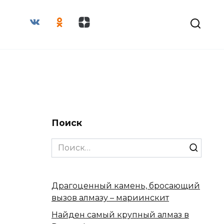
Поиск
Search
for:
Драгоценный камень, бросающий
вызов алмазу – мариинскит
Найден самый крупный алмаз в