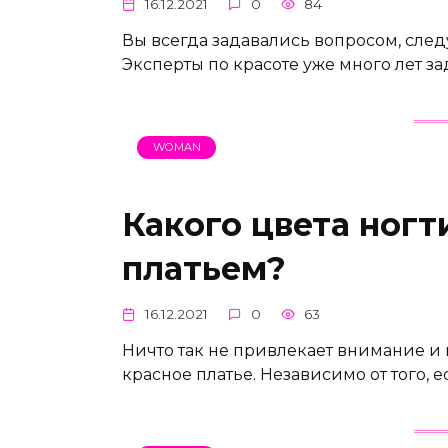
16.12.2021
0
84
Вы всегда задавались вопросом, следу
Эксперты по красоте уже много лет за
WOMAN
Какого цвета ногт
платьем?
16.12.2021
0
63
Ничто так не привлекает внимание и н
красное платье. Независимо от того, е