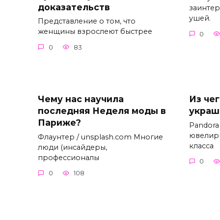
доказательств
заинтер
ушей.
Представление о том, что
женщины взрослеют быстрее
0
0
83
Чему нас научила
Из че
последняя Неделя моды в
украш
Париже?
Pandora
ювелир
Флаунтер / unsplash.com Многие
класса
люди (инсайдеры,
профессионалы
0
0
108