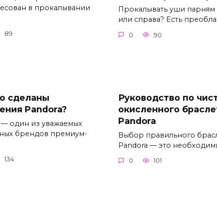
есован в прокалывании
Прокалывать уши парням 
или справа? Есть преоб
89
0
90
го сделаны
Руководство по чис
ения Pandora?
окисленного брасле
Pandora
 — один из уважаемых
ных брендов премиум-
Выбор правильного брас
Pandora — это необходи
134
0
101