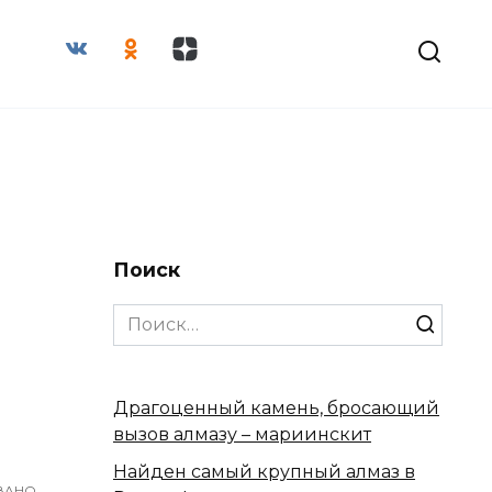
Поиск
Search
for:
Драгоценный камень, бросающий
вызов алмазу – мариинскит
Найден самый крупный алмаз в
ВАНО