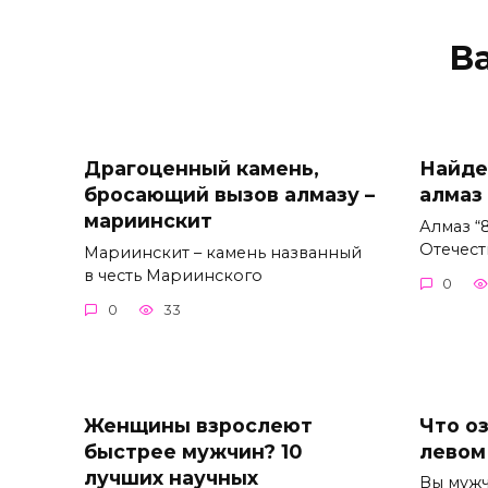
В
Драгоценный камень,
Найде
бросающий вызов алмазу –
алмаз 
мариинскит
Алмаз “
Отечес
Мариинскит – камень названный
в честь Мариинского
0
0
33
Женщины взрослеют
Что оз
быстрее мужчин? 10
левом
лучших научных
Вы мужч