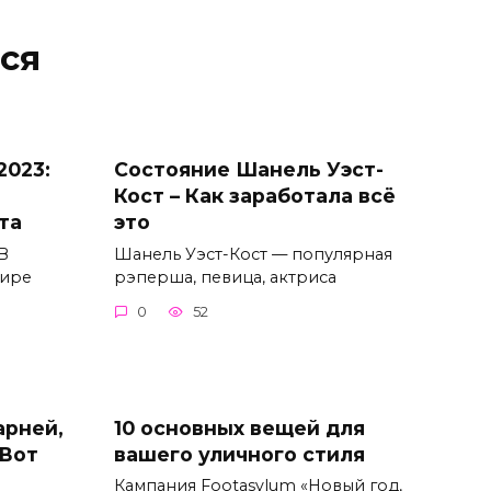
ся
2023:
Состояние Шанель Уэст-
Кост – Как заработала всё
та
это
 В
Шанель Уэст-Кост — популярная
мире
рэперша, певица, актриса
0
52
арней,
10 основных вещей для
(Вот
вашего уличного стиля
Кампания Footasylum «Новый год,