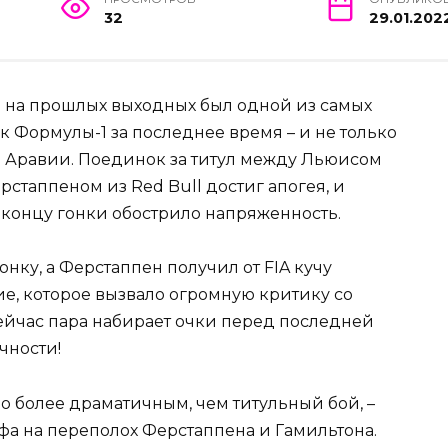
32
29.01.202
 на прошлых выходных был одной из самых
 Формулы-1 за последнее время – и не только
ой Аравии. Поединок за титул между Льюисом
стаппеном из Red Bull достиг апогея, и
концу гонки обострило напряженность.
нку, а Ферстаппен получил от FIA кучу
ие, которое вызвало огромную критику со
 сейчас пара набирает очки перед последней
чности!
ло более драматичным, чем титульный бой, –
ьфа на переполох Ферстаппена и Гамильтона.