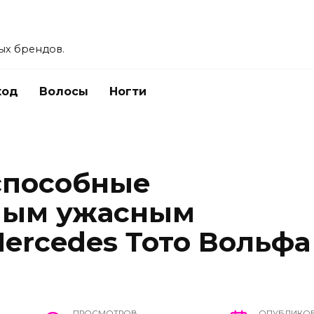
ых брендов.
ход
Волосы
Ногти
 способные
амым ужасным
ercedes Тото Вольфа
ПРОСМОТРОВ
ОПУБЛИКО