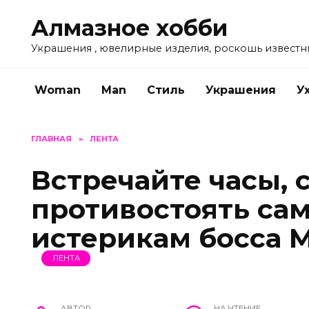
Перейти
Алмазное хобби
к
содержанию
Украшения , ювелирные изделия, роскошь известн
Woman
Man
Стиль
Украшения
У
ГЛАВНАЯ
»
ЛЕНТА
Встречайте часы,
противостоять с
истерикам босса M
ЛЕНТА
АВТОР
НА ЧТЕНИЕ