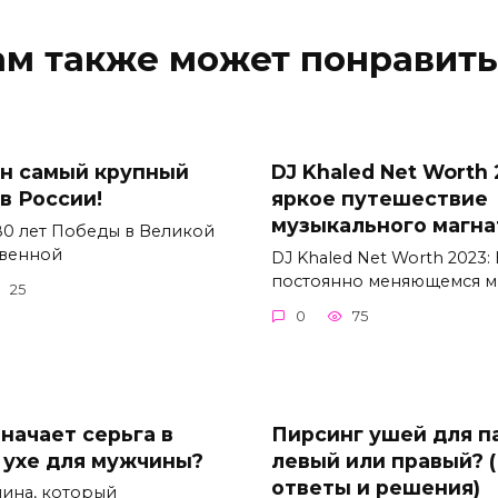
ам также может понравить
н самый крупный
DJ Khaled Net Worth 
в России!
яркое путешествие
музыкального магна
80 лет Победы в Великой
твенной
DJ Khaled Net Worth 2023:
постоянно меняющемся 
25
0
75
начает серьга в
Пирсинг ушей для п
 ухе для мужчины?
левый или правый? 
ответы и решения)
ина, который