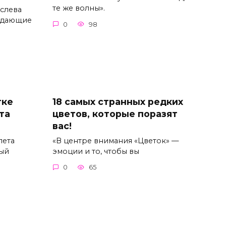
те же волны».
слева
ладающие
0
98
тке
18 самых странных редких
та
цветов, которые поразят
вас!
лета
«В центре внимания «Цветок» —
мый
эмоции и то, чтобы вы
0
65