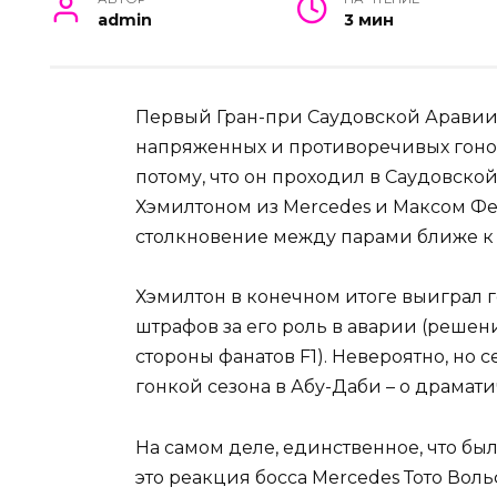
admin
3 мин
Первый Гран-при Саудовской Аравии
напряженных и противоречивых гонок
потому, что он проходил в Саудовск
Хэмилтоном из Mercedes и Максом Фер
столкновение между парами ближе к 
Хэмилтон в конечном итоге выиграл го
штрафов за его роль в аварии (решен
стороны фанатов F1). Невероятно, но
гонкой сезона в Абу-Даби – о драмати
На самом деле, единственное, что бы
это реакция босса Mercedes Тото Вол