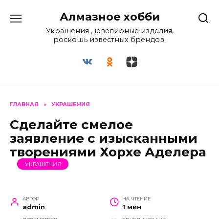
Перейти
Алмазное хобби
к
содержанию
Украшения , ювелирные изделия,
роскошь известных брендов.
ГЛАВНАЯ
»
УКРАШЕНИЯ
Сделайте смелое
заявление с изысканными
творениями Хорхе Аделера
УКРАШЕНИЯ
АВТОР
НА ЧТЕНИЕ
admin
1 мин