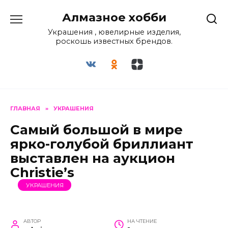
Перейти
Алмазное хобби
к
содержанию
Украшения , ювелирные изделия,
роскошь известных брендов.
ГЛАВНАЯ
»
УКРАШЕНИЯ
Самый большой в мире
ярко-голубой бриллиант
выставлен на аукцион
Christie’s
УКРАШЕНИЯ
АВТОР
НА ЧТЕНИЕ