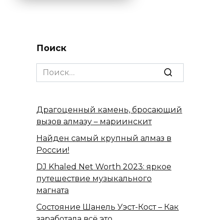
Поиск
Search
for:
Драгоценный камень, бросающий
вызов алмазу – мариинскит
Найден самый крупный алмаз в
России!
DJ Khaled Net Worth 2023: яркое
путешествие музыкального
магната
Состояние Шанель Уэст-Кост – Как
заработала всё это