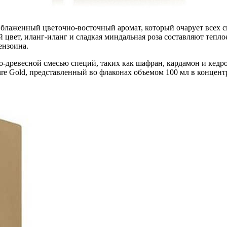
ак блаженный цветочно-восточный аромат, который очарует всех
ет, иланг-иланг и сладкая миндальная роза составляют теплое с
ензоина.
чно-древесной смесью специй, таких как шафран, кардамон и кед
 Pure Gold, представленный во флаконах объемом 100 мл в конце