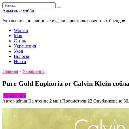
Перейти
Search
к
for:
Алмазное хобби
содержанию
Украшения , ювелирные изделия, роскошь известных брендов.
Woman
Man
Стиль
Украшения
Уход
Волосы
Ногти
Главная
»
Украшения
Pure Gold Euphoria от Calvin Klein собл
Украшения
Автор
admin
На чтение
2 мин
Просмотров
22
Опубликовано
30