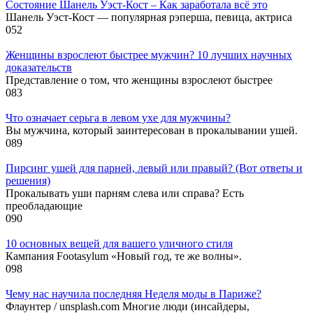
Состояние Шанель Уэст-Кост – Как заработала всё это
Шанель Уэст-Кост — популярная рэперша, певица, актриса
0
52
Женщины взрослеют быстрее мужчин? 10 лучших научных
доказательств
Представление о том, что женщины взрослеют быстрее
0
83
Что означает серьга в левом ухе для мужчины?
Вы мужчина, который заинтересован в прокалывании ушей.
0
89
Пирсинг ушей для парней, левый или правый? (Вот ответы и
решения)
Прокалывать уши парням слева или справа? Есть
преобладающие
0
90
10 основных вещей для вашего уличного стиля
Кампания Footasylum «Новый год, те же волны».
0
98
Чему нас научила последняя Неделя моды в Париже?
Флаунтер / unsplash.com Многие люди (инсайдеры,