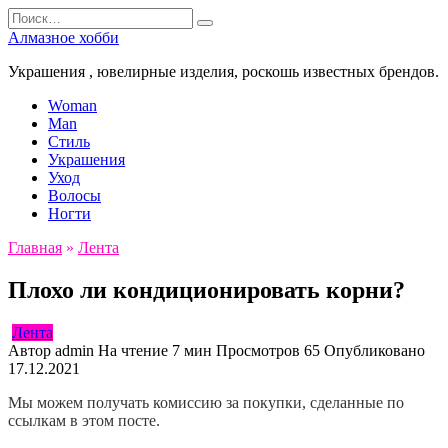
Перейти
Search
к
for:
Алмазное хобби
содержанию
Украшения , ювелирные изделия, роскошь известных брендов.
Woman
Man
Стиль
Украшения
Уход
Волосы
Ногти
Главная
»
Лента
Плохо ли кондиционировать корни?
Лента
Автор
admin
На чтение
7 мин
Просмотров
65
Опубликовано
17.12.2021
Мы можем получать комиссию за покупки, сделанные по
ссылкам в этом посте.