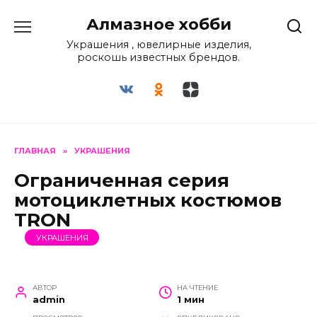
Перейти
Алмазное хобби
к
содержанию
Украшения , ювелирные изделия,
роскошь известных брендов.
ГЛАВНАЯ
»
УКРАШЕНИЯ
Ограниченная серия
мотоциклетных костюмов
TRON
УКРАШЕНИЯ
АВТОР
НА ЧТЕНИЕ
admin
1 мин