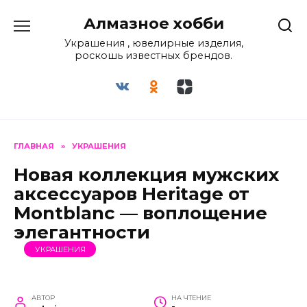
Перейти
Алмазное хобби
к
содержанию
Украшения , ювелирные изделия,
роскошь известных брендов.
ГЛАВНАЯ
»
УКРАШЕНИЯ
Новая коллекция мужских
аксессуаров Heritage от
Montblanc — воплощение
элегантности
УКРАШЕНИЯ
АВТОР
НА ЧТЕНИЕ