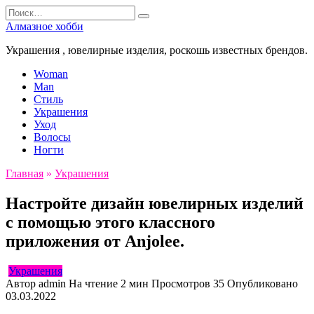
Перейти
Search
к
for:
Алмазное хобби
содержанию
Украшения , ювелирные изделия, роскошь известных брендов.
Woman
Man
Стиль
Украшения
Уход
Волосы
Ногти
Главная
»
Украшения
Настройте дизайн ювелирных изделий
с помощью этого классного
приложения от Anjolee.
Украшения
Автор
admin
На чтение
2 мин
Просмотров
35
Опубликовано
03.03.2022