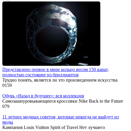
Представлено первое в мире кольцо весом 150 карат,
полностью состоящее из бриллиантов
Трудно понять, является ли это произведением искусства
0
159
Обувь «Назад в будущее»: вся коллекция
Самозашнуровывающиеся кроссовки Nike Back to the Future
0
79
11 летних модных советов, которые никогда не выйдут из
моды
Кампания Louis Vuitton Spirit of Travel Нет лучшего