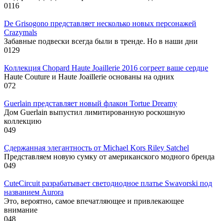
0
116
De Grisogono представляет несколько новых персонажей
Crazymals
Забавные подвески всегда были в тренде. Но в наши дни
0
129
Коллекция Chopard Haute Joaillerie 2016 согреет ваше сердце
Haute Couture и Haute Joaillerie основаны на одних
0
72
Guerlain представляет новый флакон Tortue Dreamy
Дом Guerlain выпустил лимитированную роскошную
коллекцию
0
49
Сдержанная элегантность от Michael Kors Riley Satchel
Представляем новую сумку от американского модного бренда
0
49
CuteCircuit разрабатывает светодиодное платье Swavorski под
названием Aurora
Это, вероятно, самое впечатляющее и привлекающее
внимание
0
48