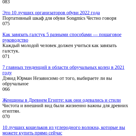
0
83
Это 10 лучших организаторов обуви 2022 года
Портативный шкаф для обуви Songmics Честно говоря
0
75
Как завязать галстук 5 разными способами — пошаговое
руководство
Каждый молодой человек должен учиться как завязать
галстук.
0
71
7 главных тенденций в области обручальных колец в 2021
году
Дэвид Юрман Независимо от того, выбираете ли вы
обручальное
0
66
Женщины в Древнем Египте: как они одевались и стили
Чистота и внешний вид были жизненно важны для древних
египтян.
0
70
10 лучших кошельков из углеродного волокна, которые вы
можете купить прямо сейчас