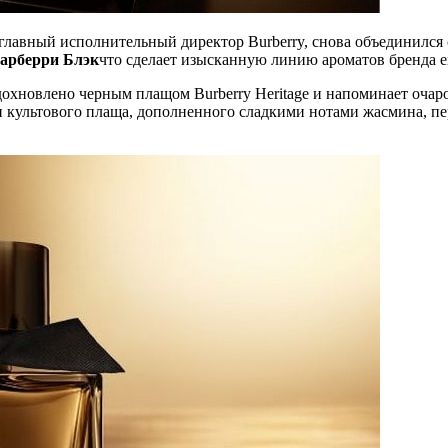
главный исполнительный директор Burberry, снова объединилс
арберри Блэк
что сделает изысканную линию ароматов бренда е
охновлено черным плащом Burberry Heritage и напоминает очаро
 культового плаща, дополненного сладкими нотами жасмина, пер