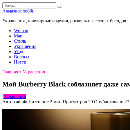
Перейти
Search
к
for:
Алмазное хобби
содержанию
Украшения , ювелирные изделия, роскошь известных брендов.
Woman
Man
Стиль
Украшения
Уход
Волосы
Ногти
Главная
»
Украшения
Мой Burberry Black соблазняет даже с
Украшения
Автор
admin
На чтение
2 мин
Просмотров
20
Опубликовано
27