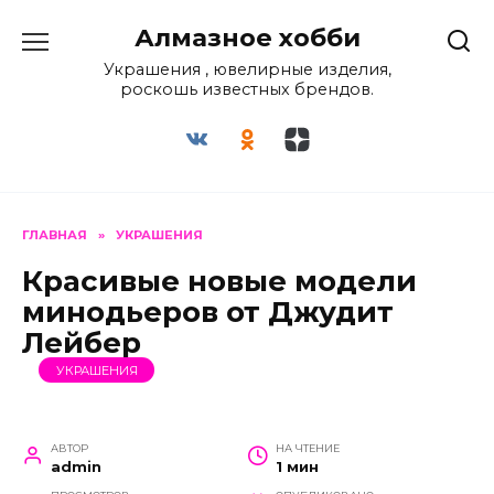
Перейти
Алмазное хобби
к
содержанию
Украшения , ювелирные изделия,
роскошь известных брендов.
ГЛАВНАЯ
»
УКРАШЕНИЯ
Красивые новые модели
минодьеров от Джудит
Лейбер
УКРАШЕНИЯ
АВТОР
НА ЧТЕНИЕ
admin
1 мин