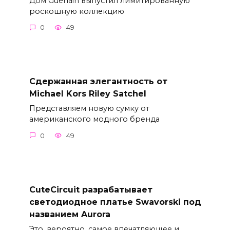
Дом Guerlain выпустил лимитированную
роскошную коллекцию
0
49
Сдержанная элегантность от
Michael Kors Riley Satchel
Представляем новую сумку от
американского модного бренда
0
49
CuteCircuit разрабатывает
светодиодное платье Swavorski под
названием Aurora
Это, вероятно, самое впечатляющее и