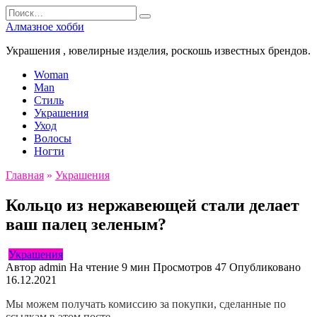
Перейти
Search
к
for:
Алмазное хобби
содержанию
Украшения , ювелирные изделия, роскошь известных брендов.
Woman
Man
Стиль
Украшения
Уход
Волосы
Ногти
Главная
»
Украшения
Кольцо из нержавеющей стали делает
ваш палец зеленым?
Украшения
Автор
admin
На чтение
9 мин
Просмотров
47
Опубликовано
16.12.2021
Мы можем получать комиссию за покупки, сделанные по
ссылкам в этом посте.