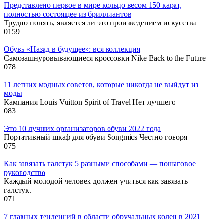
Представлено первое в мире кольцо весом 150 карат,
полностью состоящее из бриллиантов
Трудно понять, является ли это произведением искусства
0
159
Обувь «Назад в будущее»: вся коллекция
Самозашнуровывающиеся кроссовки Nike Back to the Future
0
78
11 летних модных советов, которые никогда не выйдут из
моды
Кампания Louis Vuitton Spirit of Travel Нет лучшего
0
83
Это 10 лучших организаторов обуви 2022 года
Портативный шкаф для обуви Songmics Честно говоря
0
75
Как завязать галстук 5 разными способами — пошаговое
руководство
Каждый молодой человек должен учиться как завязать
галстук.
0
71
7 главных тенденций в области обручальных колец в 2021