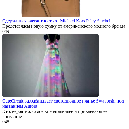
Сдержанная элегантность от Michael Kors Riley Satchel
Представляем новую сумку от американского модного бренда
0
49
CuteCircuit разрабатывает светодиодное платье Swavorski под
названием Aurora
Это, вероятно, самое впечатляющее и привлекающее
внимание
0
48