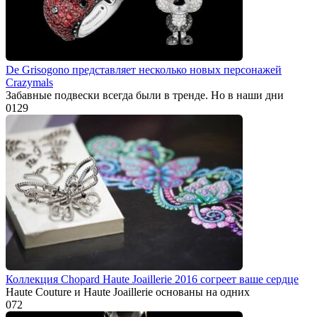
De Grisogono представляет несколько новых персонажей
Crazymals
Забавные подвески всегда были в тренде. Но в наши дни
0
129
Коллекция Chopard Haute Joaillerie 2016 согреет ваше сердце
Haute Couture и Haute Joaillerie основаны на одних
0
72