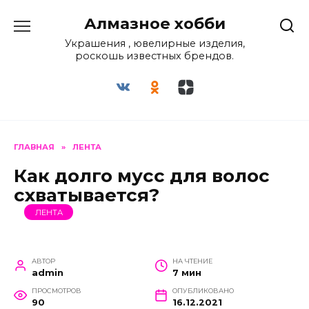
Перейти
Алмазное хобби
к
содержанию
Украшения , ювелирные изделия,
роскошь известных брендов.
ГЛАВНАЯ
»
ЛЕНТА
Как долго мусс для волос
схватывается?
ЛЕНТА
АВТОР
НА ЧТЕНИЕ
admin
7 мин
ПРОСМОТРОВ
ОПУБЛИКОВАНО
90
16.12.2021