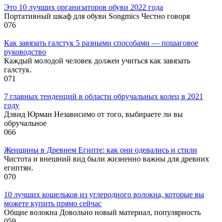
Это 10 лучших организаторов обуви 2022 года
Портативный шкаф для обуви Songmics Честно говоря
0
76
Как завязать галстук 5 разными способами — пошаговое
руководство
Каждый молодой человек должен учиться как завязать
галстук.
0
71
7 главных тенденций в области обручальных колец в 2021
году
Дэвид Юрман Независимо от того, выбираете ли вы
обручальное
0
66
Женщины в Древнем Египте: как они одевались и стили
Чистота и внешний вид были жизненно важны для древних
египтян.
0
70
10 лучших кошельков из углеродного волокна, которые вы
можете купить прямо сейчас
Общие волокна Довольно новый материал, популярность
0
59