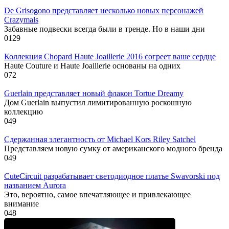
De Grisogono представляет несколько новых персонажей
Crazymals
Забавные подвески всегда были в тренде. Но в наши дни
0
129
Коллекция Chopard Haute Joaillerie 2016 согреет ваше сердце
Haute Couture и Haute Joaillerie основаны на одних
0
72
Guerlain представляет новый флакон Tortue Dreamy
Дом Guerlain выпустил лимитированную роскошную
коллекцию
0
49
Сдержанная элегантность от Michael Kors Riley Satchel
Представляем новую сумку от американского модного бренда
0
49
CuteCircuit разрабатывает светодиодное платье Swavorski под
названием Aurora
Это, вероятно, самое впечатляющее и привлекающее
внимание
0
48