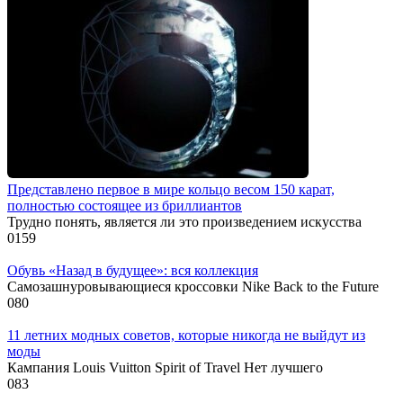
Представлено первое в мире кольцо весом 150 карат,
полностью состоящее из бриллиантов
Трудно понять, является ли это произведением искусства
0
159
Обувь «Назад в будущее»: вся коллекция
Самозашнуровывающиеся кроссовки Nike Back to the Future
0
80
11 летних модных советов, которые никогда не выйдут из
моды
Кампания Louis Vuitton Spirit of Travel Нет лучшего
0
83