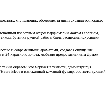
веществах, улучшающих обоняние, за ними скрывается гораздо
основанный известным отцом парфюмерии Жаком Герленом,
тенком, бутылка ручной работы была расписана искусными
вежестью и современными ароматами, создавая ощущение
а и 24-каратного золота, любезно предоставленным Домом
 таким образом, что мерцает в темноте, демонстрируя
 L’Heure Bleue в изысканный кожаный футляр, соответствующий