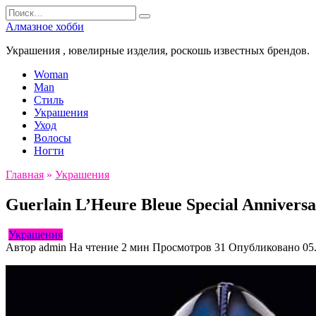
Перейти
Search
к
for:
Алмазное хобби
содержанию
Украшения , ювелирные изделия, роскошь известных брендов.
Woman
Man
Стиль
Украшения
Уход
Волосы
Ногти
Главная
»
Украшения
Guerlain L’Heure Bleue Special Annivers
Украшения
Автор
admin
На чтение
2 мин
Просмотров
31
Опубликовано
05