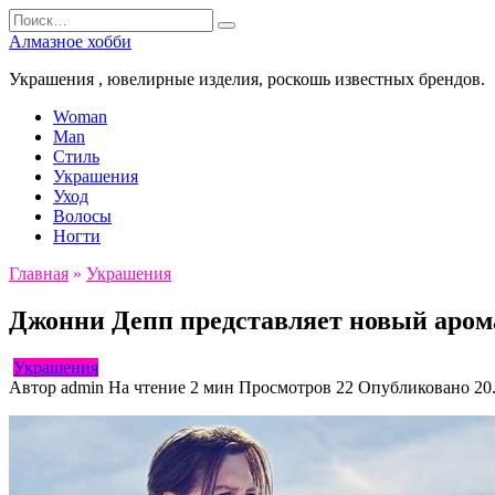
Перейти
Search
к
for:
Алмазное хобби
содержанию
Украшения , ювелирные изделия, роскошь известных брендов.
Woman
Man
Стиль
Украшения
Уход
Волосы
Ногти
Главная
»
Украшения
Джонни Депп представляет новый аромат
Украшения
Автор
admin
На чтение
2 мин
Просмотров
22
Опубликовано
20