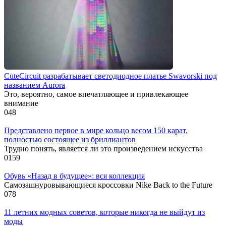
CuteCircuit разрабатывает светодиодное платье Swavorski под
названием Aurora
Это, вероятно, самое впечатляющее и привлекающее
внимание
0
48
Представлено первое в мире кольцо весом 150 карат,
полностью состоящее из бриллиантов
Трудно понять, является ли это произведением искусства
0
159
Обувь «Назад в будущее»: вся коллекция
Самозашнуровывающиеся кроссовки Nike Back to the Future
0
78
11 летних модных советов, которые никогда не выйдут из
моды