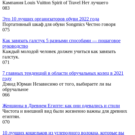
Кампания Louis Vuitton Spirit of Travel Нет лучшего
0
83
Это 10 лучших организаторов обуви 2022 года
Портативный шкаф для обуви Songmics Честно говоря
0
75
Как завязать галстук 5 разными способами — пошаговое
руководство
Каждый молодой человек должен учиться как завязать
галстук.
0
71
7 главных тенденций в области обручальных колец в 2021
году
Дэвид Юрман Независимо от того, выбираете ли вы
обручальное
0
66
Женщины в Древнем Египте: как они одевались и стили
Чистота и внешний вид были жизненно важны для древних
египтян.
0
70
10 лучших кошельков из углеродного волокна, которые вы