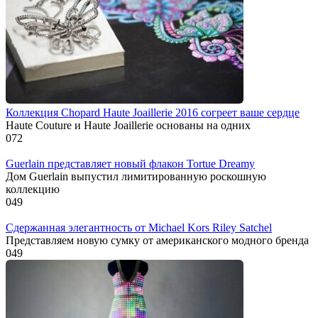
Коллекция Chopard Haute Joaillerie 2016 согреет ваше сердце
Haute Couture и Haute Joaillerie основаны на одних
0
72
Guerlain представляет новый флакон Tortue Dreamy
Дом Guerlain выпустил лимитированную роскошную
коллекцию
0
49
Сдержанная элегантность от Michael Kors Riley Satchel
Представляем новую сумку от американского модного бренда
0
49