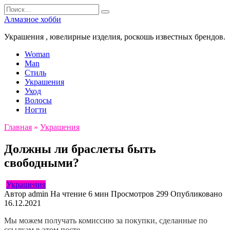
Перейти
Search
к
for:
Алмазное хобби
содержанию
Украшения , ювелирные изделия, роскошь известных брендов.
Woman
Man
Стиль
Украшения
Уход
Волосы
Ногти
Главная
»
Украшения
Должны ли браслеты быть
свободными?
Украшения
Автор
admin
На чтение
6 мин
Просмотров
299
Опубликовано
16.12.2021
Мы можем получать комиссию за покупки, сделанные по
ссылкам в этом посте.