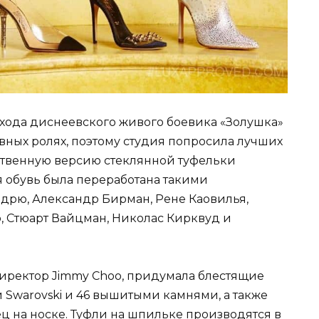
ыхода диснеевского живого боевика «Золушка»
вных ролях, поэтому студия попросила лучших
твенную версию стеклянной туфельки
я обувь была переработана такими
дрю, Александр Бирман, Рене Каовилья,
, Стюарт Вайцман, Николас Кирквуд и
иректор Jimmy Choo, придумала блестящие
 Swarovski и 46 вышитыми камнями, а также
ц на носке. Туфли на шпильке производятся в