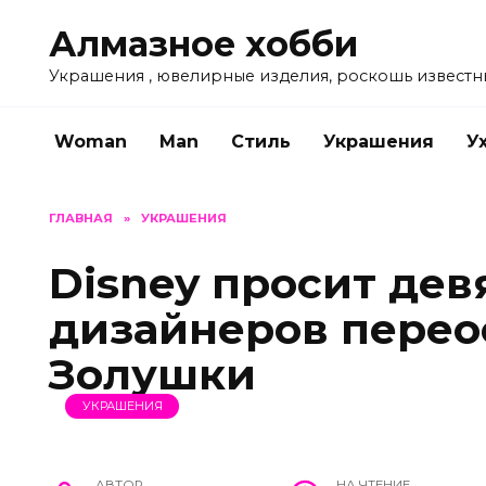
Перейти
Алмазное хобби
к
содержанию
Украшения , ювелирные изделия, роскошь известн
Woman
Man
Стиль
Украшения
У
ГЛАВНАЯ
»
УКРАШЕНИЯ
Disney просит дев
дизайнеров перео
Золушки
УКРАШЕНИЯ
АВТОР
НА ЧТЕНИЕ