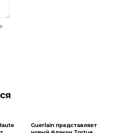
у
ся
Haute
Guerlain представляет
ет
новый флакон Tortue