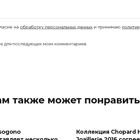
гласие на
обработку персональных данных
и принимаю
политик
ере для последующих моих комментариев.
ам также может понравить
isogono
Коллекция Chopard 
тавляет несколько
Joaillerie 2016 согре