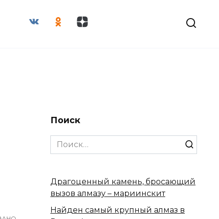
Поиск
Search
for:
Драгоценный камень, бросающий
вызов алмазу – мариинскит
Найден самый крупный алмаз в
ВАНО