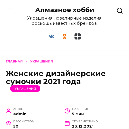
Перейти
Алмазное хобби
к
содержанию
Украшения , ювелирные изделия,
роскошь известных брендов.
ГЛАВНАЯ
»
УКРАШЕНИЯ
Женские дизайнерские
сумочки 2021 года
УКРАШЕНИЯ
АВТОР
НА ЧТЕНИЕ
admin
5 мин
ПРОСМОТРОВ
ОПУБЛИКОВАНО
50
23.12.2021