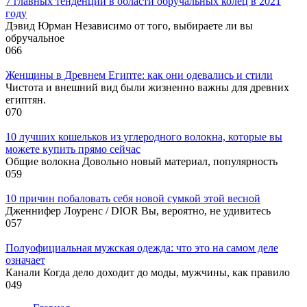
7 главных тенденций в области обручальных колец в 2021
году
Дэвид Юрман Независимо от того, выбираете ли вы
обручальное
0
66
Женщины в Древнем Египте: как они одевались и стили
Чистота и внешний вид были жизненно важны для древних
египтян.
0
70
10 лучших кошельков из углеродного волокна, которые вы
можете купить прямо сейчас
Общие волокна Довольно новый материал, популярность
0
59
10 причин побаловать себя новой сумкой этой весной
Дженнифер Лоуренс / DIOR Вы, вероятно, не удивитесь
0
57
Полуофициальная мужская одежда: что это на самом деле
означает
Канали Когда дело доходит до моды, мужчины, как правило
0
49