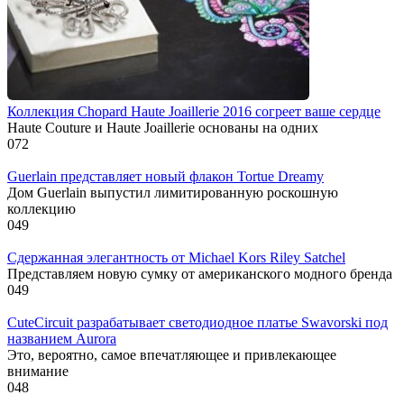
Коллекция Chopard Haute Joaillerie 2016 согреет ваше сердце
Haute Couture и Haute Joaillerie основаны на одних
0
72
Guerlain представляет новый флакон Tortue Dreamy
Дом Guerlain выпустил лимитированную роскошную
коллекцию
0
49
Сдержанная элегантность от Michael Kors Riley Satchel
Представляем новую сумку от американского модного бренда
0
49
CuteCircuit разрабатывает светодиодное платье Swavorski под
названием Aurora
Это, вероятно, самое впечатляющее и привлекающее
внимание
0
48