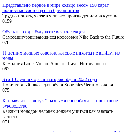
Представлено первое в мире кольцо весом 150 карат,
полностью состоящее из бриллиантов
Трудно понять, является ли это произведением искусства
0
159
Обувь «Назад в будущее»: вся коллекция
Самозашнуровывающиеся кроссовки Nike Back to the Future
0
78
11 летних модных советов, которые никогда не выйдут из
моды
Кампания Louis Vuitton Spirit of Travel Нет лучшего
0
83
Это 10 лучших организаторов обуви 2022 года
Портативный шкаф для обуви Songmics Честно говоря
0
75
Как завязать галстук 5 разными способами — пошаговое
руководство
Каждый молодой человек должен учиться как завязать
галстук.
0
71