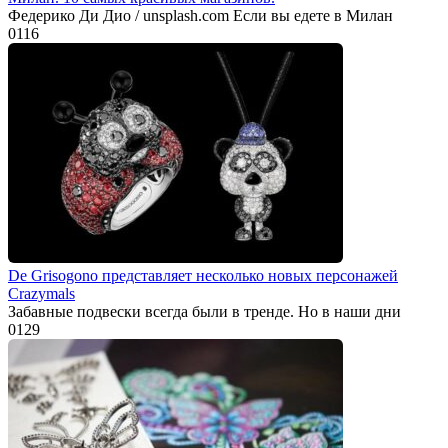
Федерико Ди Дио / unsplash.com Если вы едете в Милан
0
116
De Grisogono представляет несколько новых персонажей
Crazymals
Забавные подвески всегда были в тренде. Но в наши дни
0
129