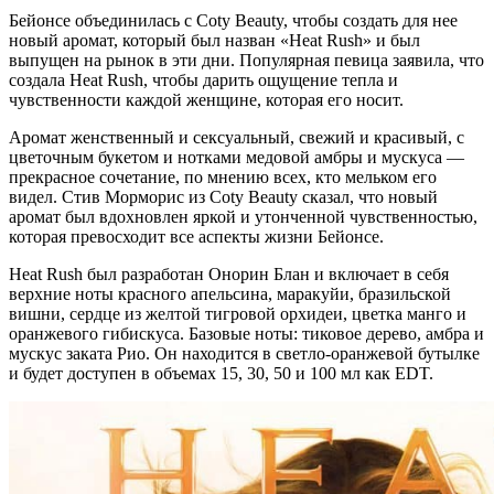
Бейонсе объединилась с Coty Beauty, чтобы создать для нее
новый аромат, который был назван «Heat Rush» и был
выпущен на рынок в эти дни. Популярная певица заявила, что
создала Heat Rush, чтобы дарить ощущение тепла и
чувственности каждой женщине, которая его носит.
Аромат женственный и сексуальный, свежий и красивый, с
цветочным букетом и нотками медовой амбры и мускуса —
прекрасное сочетание, по мнению всех, кто мельком его
видел. Стив Морморис из Coty Beauty сказал, что новый
аромат был вдохновлен яркой и утонченной чувственностью,
которая превосходит все аспекты жизни Бейонсе.
Heat Rush был разработан Онорин Блан и включает в себя
верхние ноты красного апельсина, маракуйи, бразильской
вишни, сердце из желтой тигровой орхидеи, цветка манго и
оранжевого гибискуса. Базовые ноты: тиковое дерево, амбра и
мускус заката Рио. Он находится в светло-оранжевой бутылке
и будет доступен в объемах 15, 30, 50 и 100 мл как EDT.