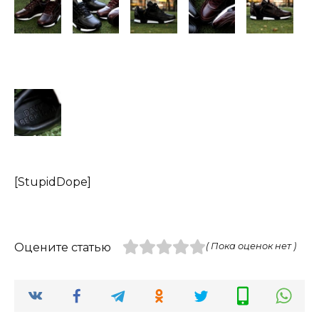
[StupidDope]
Оцените статью
( Пока оценок нет )