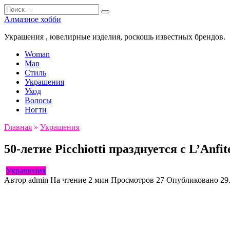
Перейти
Search
к
for:
Алмазное хобби
содержанию
Украшения , ювелирные изделия, роскошь известных брендов.
Woman
Man
Стиль
Украшения
Уход
Волосы
Ногти
Главная
»
Украшения
50-летие Picchiotti празднуется с L’Anfit
Украшения
Автор
admin
На чтение
2 мин
Просмотров
27
Опубликовано
29