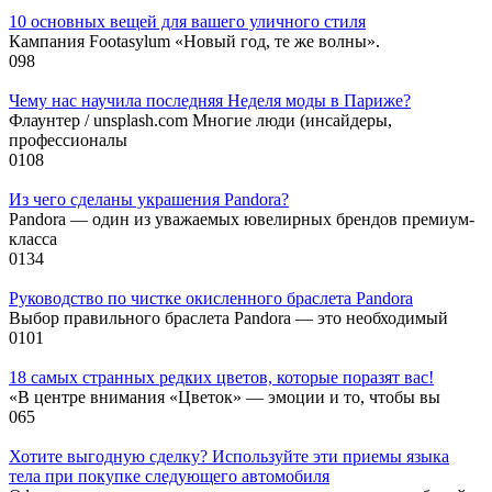
10 основных вещей для вашего уличного стиля
Кампания Footasylum «Новый год, те же волны».
0
98
Чему нас научила последняя Неделя моды в Париже?
Флаунтер / unsplash.com Многие люди (инсайдеры,
профессионалы
0
108
Из чего сделаны украшения Pandora?
Pandora — один из уважаемых ювелирных брендов премиум-
класса
0
134
Руководство по чистке окисленного браслета Pandora
Выбор правильного браслета Pandora — это необходимый
0
101
18 самых странных редких цветов, которые поразят вас!
«В центре внимания «Цветок» — эмоции и то, чтобы вы
0
65
Хотите выгодную сделку? Используйте эти приемы языка
тела при покупке следующего автомобиля