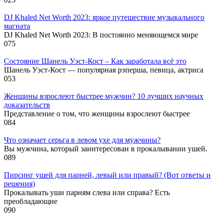
DJ Khaled Net Worth 2023: яркое путешествие музыкального
магната
DJ Khaled Net Worth 2023: В постоянно меняющемся мире
0
75
Состояние Шанель Уэст-Кост – Как заработала всё это
Шанель Уэст-Кост — популярная рэперша, певица, актриса
0
53
Женщины взрослеют быстрее мужчин? 10 лучших научных
доказательств
Представление о том, что женщины взрослеют быстрее
0
84
Что означает серьга в левом ухе для мужчины?
Вы мужчина, который заинтересован в прокалывании ушей.
0
89
Пирсинг ушей для парней, левый или правый? (Вот ответы и
решения)
Прокалывать уши парням слева или справа? Есть
преобладающие
0
90