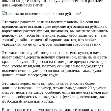
обычно кладете галстук-бабочку. Лучше всего это работает
для 16-дюймовых цепей.
Это также работает, если вы носите фланель. Но если вы
предпочитаете оставлять две верхние пуговицы на рубашке с
воротником расстегнутыми, возможно, вы захотите заправить
цепочку так, чтобы была видна только небольшая часть – этот
тонкий дизайн – отличный вариант для тех, кто любит
украшения, но не хочу, чтобы украшения говорили за них.
Это также тот случай, когда на цепочке есть кулон, и вам не
имеет смысла держать цепочку спрятанной, когда на ней есть
красивый кулон. Подвески на самом деле предназначены для
того, чтобы их видели, поэтому они идеально подходят для
ношения цепи на улице, если она заправлена. Также кулон
должен лежать посередине груди.
Это также верно, если вы предпочитаете носить более
длинные цепочки; например, что-нибудь длиннее 20 дюймов
следует носить на улице, особенно если на нем есть кулон или
если вы собираетесь выглядеть как футболка, возможно, даже
футболка-фланель или куртка.
Если вы носите толстую одежду, вы можете оставить ее под