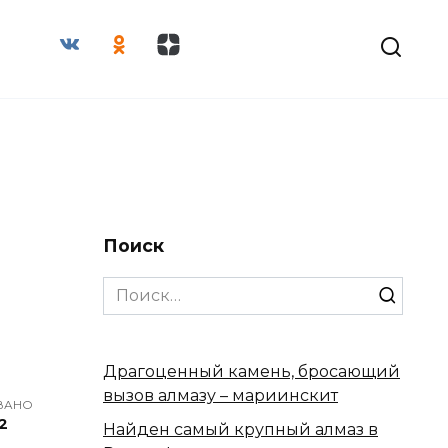
Поиск
Search
for:
Драгоценный камень, бросающий
вызов алмазу – мариинскит
ВАНО
2
Найден самый крупный алмаз в