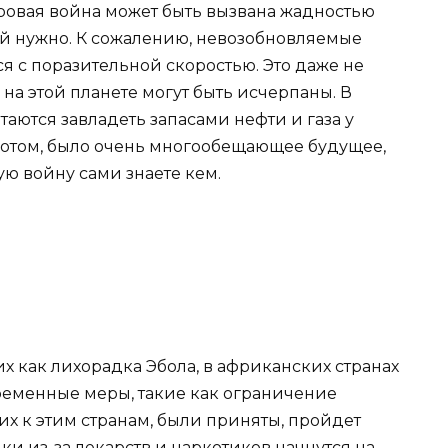
ировая война может быть вызвана жадностью
ей нужно. К сожалению, невозобновляемые
я с поразительной скоростью. Это даже не
 на этой планете могут быть исчерпаны. В
аются завладеть запасами нефти и газа у
золотом, было очень многообещающее будущее,
ую войну сами знаете кем.
х как лихорадка Эбола, в африканских странах
временные меры, такие как ограничение
 к этим странам, были приняты, пройдет
ки из-за лекарств и наркотиков начнутся на