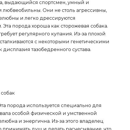
а, выдающийся спортсмен, умный и
и любвеобильны. Они не столь агрессивны,
желюбны и легко дрессируются
та порода хороша как сторожевая собака.
 требует регулярного купания. Из-за плохой
 сталкиваются с некоторыми генетическими
 дисплазия тазобедренного сустава.
Эта порода используется специально для
бовала особой физической и умственной
любна и энергична. Из-за этого владелец
 принимать душ и делать расчесывание, что