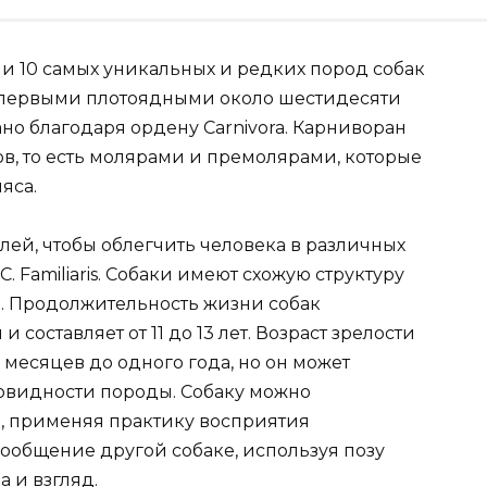
и 10 самых уникальных и редких пород собак
ь первыми плотоядными около шестидесяти
дано благодаря ордену Carnivora. Карниворан
в, то есть молярами и премолярами, которые
яса.
лей, чтобы облегчить человека в различных
. Familiaris. Собаки имеют схожую структуру
и. Продолжительность жизни собак
 составляет от 11 до 13 лет. Возраст зрелости
 месяцев до одного года, но он может
новидности породы. Собаку можно
, применяя практику восприятия
ообщение другой собаке, используя позу
 и взгляд.