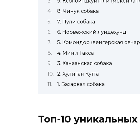
9. Ксолоитцкуинтли (мексиканс
8. Чинук собака
7. Пули собака
6. Норвежский лундехунд
5. Комондор (венгерская овчар
4. Мини Такса
3. Ханаанская собака
2. Хулиган Кутта
1. Бахарвал собака
Топ-10 уникальных