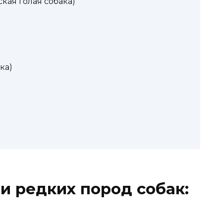
кая голая собака)
ка)
 и редких пород собак: