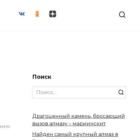
Поиск
Search
for:
Драгоценный камень, бросающий
вызов алмазу – мариинскит
ВАНО
Найден самый крупный алмаз в