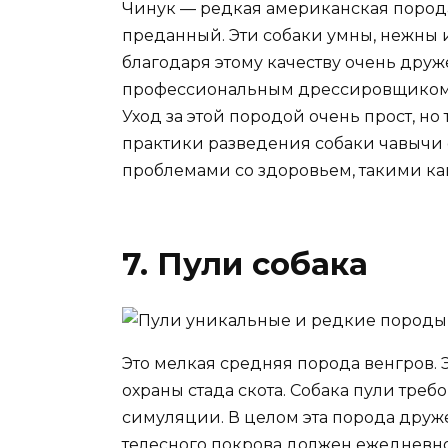
Чинук — редкая американская пород
преданный. Эти собаки умны, нежны 
благодаря этому качеству очень дру
профессиональным дрессировщиком. Э
Уход за этой породой очень прост, но
практики разведения собаки чавычи
проблемами со здоровьем, такими как
7. Пули собака
Это мелкая средняя порода венгров. 
охраны стада скота. Собака пули тре
симуляции. В целом эта порода друже
телесного покрова должен ежедневно