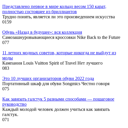
Представлено первое в мире кольцо весом 150 карат,
полностью состоящее из бриллиантов
Трудно понять, является ли это произведением искусства
0
159
Обувь «Назад в будущее»: вся коллекция
Самозашнуровывающиеся кроссовки Nike Back to the Future
0
77
11 летних модных советов, которые никогда не выйдут из
моды
Кампания Louis Vuitton Spirit of Travel Нет лучшего
0
83
Это 10 лучших организаторов обуви 2022 года
Портативный шкаф для обуви Songmics Честно говоря
0
75
Как завязать галстук 5 разными способами — пошаговое
руководство
Каждый молодой человек должен учиться как завязать
галстук.
0
71