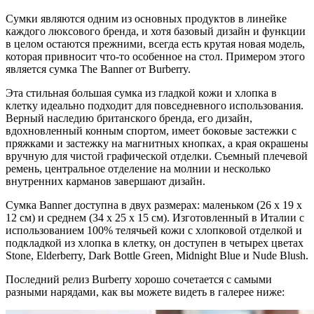
Сумки являются одним из основных продуктов в линейке
каждого люксового бренда, и хотя базовый дизайн и функции
в целом остаются прежними, всегда есть крутая новая модель,
которая привносит что-то особенное на стол. Примером этого
является сумка The Banner от Burberry.
Эта стильная большая сумка из гладкой кожи и хлопка в
клетку идеально подходит для повседневного использования.
Верный наследию британского бренда, его дизайн,
вдохновленный конным спортом, имеет боковые застежки с
пряжками и застежку на магнитных кнопках, а края окрашены
вручную для чистой графической отделки. Съемный плечевой
ремень, центральное отделение на молнии и несколько
внутренних карманов завершают дизайн.
Сумка Banner доступна в двух размерах: маленьком (26 x 19 x
12 см) и среднем (34 x 25 x 15 см). Изготовленный в Италии с
использованием 100% телячьей кожи с хлопковой отделкой и
подкладкой из хлопка в клетку, он доступен в четырех цветах
Stone, Elderberry, Dark Bottle Green, Midnight Blue и Nude Blush.
Последний релиз Burberry хорошо сочетается с самыми
разными нарядами, как вы можете видеть в галерее ниже: