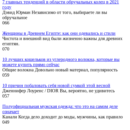
7 главных тенденций в области обручальных колец в 2021
году
Дэвид Юрман Независимо от того, выбираете ли вы
обручальное
0
66
Женщины в Древнем Египте: как они одевались и стили
Чистота и внешний вид были жизненно важны для древних
египтян.
0
70
10 лучших кошельков из углеродного волокна, которые вы
можете купить прямо сейчас
Общие волокна Довольно новый материал, популярность
0
59
10 причин побаловать себя новой сумкой этой весной
Дженнифер Лоуренс / DIOR Вы, вероятно, не удивитесь
0
57
Полуофициальная мужская одежда: что это на самом деле
означает
Канали Когда дело доходит до моды, мужчины, как правило
0
49