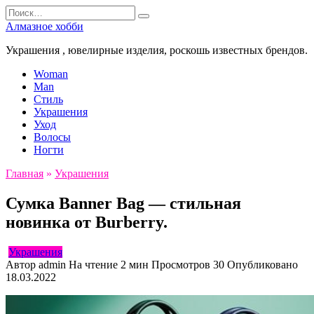
Перейти
Search
к
for:
Алмазное хобби
содержанию
Украшения , ювелирные изделия, роскошь известных брендов.
Woman
Man
Стиль
Украшения
Уход
Волосы
Ногти
Главная
»
Украшения
Сумка Banner Bag — стильная
новинка от Burberry.
Украшения
Автор
admin
На чтение
2 мин
Просмотров
30
Опубликовано
18.03.2022