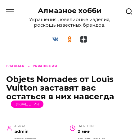
Перейти
Алмазное хобби
к
содержанию
Украшения , ювелирные изделия,
роскошь известных брендов.
ГЛАВНАЯ
»
УКРАШЕНИЯ
Objets Nomades от Louis
Vuitton заставят вас
остаться в них навсегда
УКРАШЕНИЯ
АВТОР
НА ЧТЕНИЕ
admin
2 мин