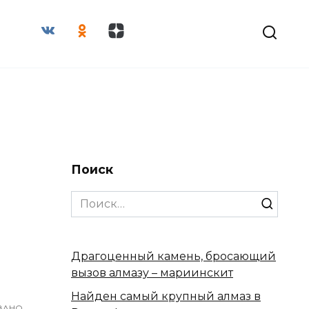
Поиск
Search
for:
Драгоценный камень, бросающий
вызов алмазу – мариинскит
Найден самый крупный алмаз в
ВАНО