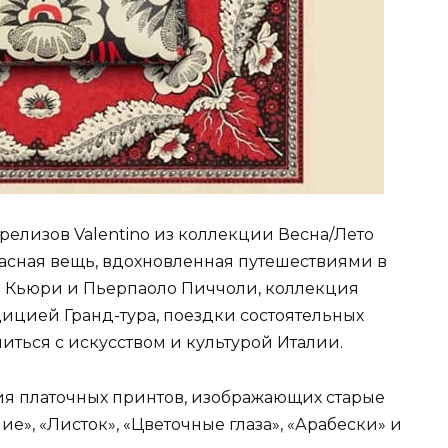
елизов Valentino из коллекции Весна/Лето
расная вещь, вдохновленная путешествиями в
и Кьюри и Пьерпаоло Пиччоли, коллекция
дицией Гранд-тура, поездки состоятельных
ться с искусством и культурой Италии.
рия платочных принтов, изображающих старые
е», «Листок», «Цветочные глаза», «Арабески» и