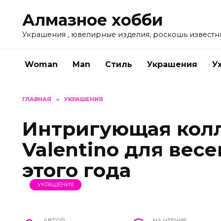
Перейти
Алмазное хобби
к
содержанию
Украшения , ювелирные изделия, роскошь известн
Woman
Man
Стиль
Украшения
У
ГЛАВНАЯ
»
УКРАШЕНИЯ
Интригующая колл
Valentino для вес
этого года
УКРАШЕНИЯ
АВТОР
НА ЧТЕНИЕ